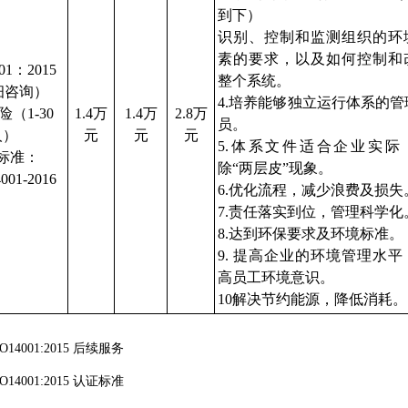
到下）
识别、控制和监测组织的环
素的要求，以及如何控制和
001：20
15
整个系统。
细咨询）
4.培养能够独立运行体系的管
（1-30
1.4万
1.4万
2.8万
员。
人）
元
元
元
5.体系文件适合企业实际
标准：
除“两层皮”现象。
001-20
16
6.优化流程，减少浪费及损
7.责任落实到位，管理科学
8.达到环保要求及环境标准。
9. 提高企业的环境管理水平
高员工环境意识。
10解决节约能源，降低消耗
SO14001:2015 后续服务
SO14001:2015 认证标准