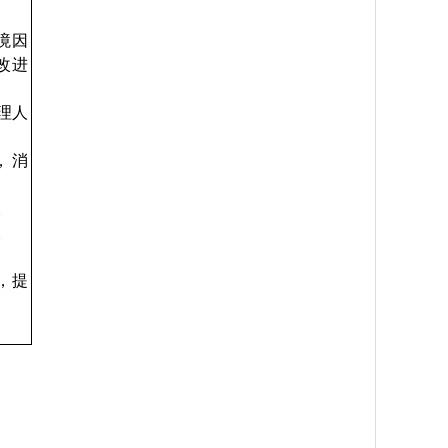
境因
改进
理人
，消
失。
化。
，提
。