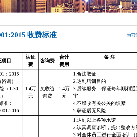
001:2015 收费标准
当前
认证
合计
备 注
证项目
咨询费
费
费用
001：20
15
1.合法取证
通咨询）
2.达到培训目的
（1-30
1.4万
免收咨
1.4万
3.后续服务：保证每年顺利通
人）
元
询费
元
审
标准：
4.不增收有关公关的馈赠
001-20
16
5.获证后无风险
1.达到以上各项承诺
2.认真调查诊断，提出整改
3.对全体员工进行全面培训（